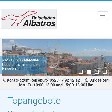
Toggl
navig
SANTORINI
STÄDTEREISE LISSABON
Günstige Hotels an den
Lissabon ist immer eine
schönsten griechischen
Reise wert
Stränden
Kontakt zum Reisebüro:
05231 / 92 12 12
Bürozeiten:
Mo.-Fr. 10:00-13:00 und 15:00-18:00 Uhr
Topangebote