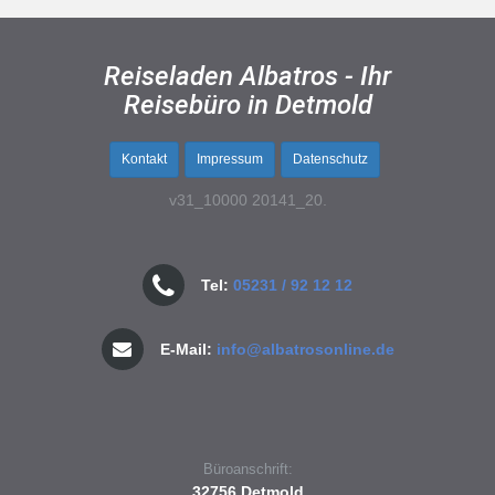
Reiseladen Albatros - Ihr
Reisebüro in Detmold
Kontakt
Impressum
Datenschutz
v31_10000 20141_20.
Tel:
05231 / 92 12 12
E-Mail:
info@albatrosonline.de
Büroanschrift:
32756 Detmold